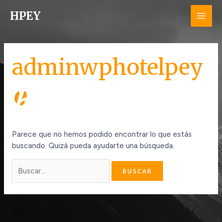
Ir
Buscar
MAI
HPEY
al
por:
contenido
ME
adminwphotelpey
Parece que no hemos podido encontrar lo que estás
buscando. Quizá pueda ayudarte una búsqueda.