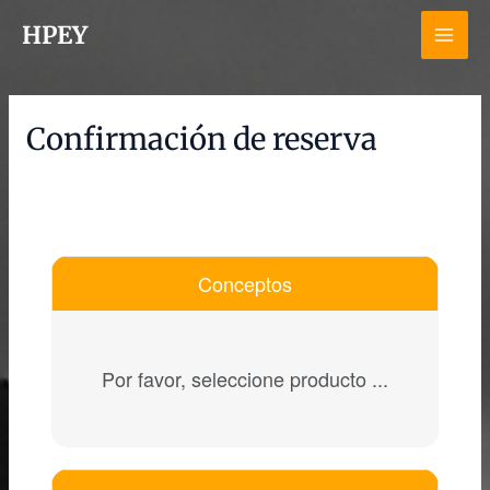
Ir
MAI
HPEY
al
contenido
ME
Confirmación de reserva
Conceptos
Por favor, seleccione producto ...